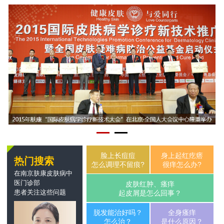
脸上长痘痘
身上起红疙瘩
热门搜索
怎么调理不留痕?
很痒怎么办?
在南京肤康皮肤病中
医门诊部
皮肤红肿、瘙痒
患者关注这些问题
起皮屑是怎么回事？
脱发能治好吗？
全身瘙痒
怎么治？
是什么原因？