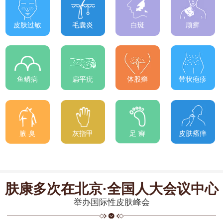
皮肤过敏
毛囊炎
白斑
顽癣
鱼鳞病
扁平疣
体股癣
带状疱疹
腋 臭
灰指甲
足 癣
皮肤瘙痒
肤康多次在北京·全国人大会议中心
举办国际性皮肤峰会