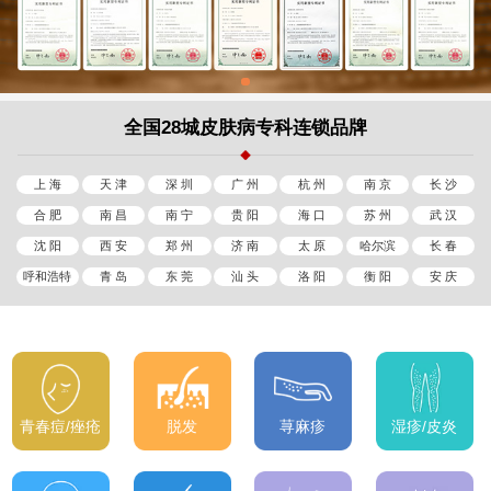
全国28城皮肤病专科连锁品牌
上 海
天 津
深 圳
广 州
杭 州
南 京
长 沙
合 肥
南 昌
南 宁
贵 阳
海 口
苏 州
武 汉
沈 阳
西 安
郑 州
济 南
太 原
哈尔滨
长 春
呼和浩特
青 岛
东 莞
汕 头
洛 阳
衡 阳
安 庆
青春痘/痤疮
脱发
荨麻疹
湿疹/皮炎